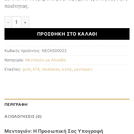
ποιότητας.
Μενταγιόν με αλυσίδα ποσότητα
ΠΡΟΣΘΉΚΗ ΣΤΟ ΚΑΛΆΘΙ
Κωδικός προϊόντος:
NECKS00022
Κατηγορία:
Μενταγιόν με Αλυσίδα
Ετικέτες:
gold
,
K14
,
necklaces
,
κολιέ
,
μενταγιόν
ΠΕΡΙΓΡΑΦΉ
ΑΞΙΟΛΟΓΉΣΕΙΣ (0)
Μενταγιόν: Η Προσωπική Σας Υπογραφή