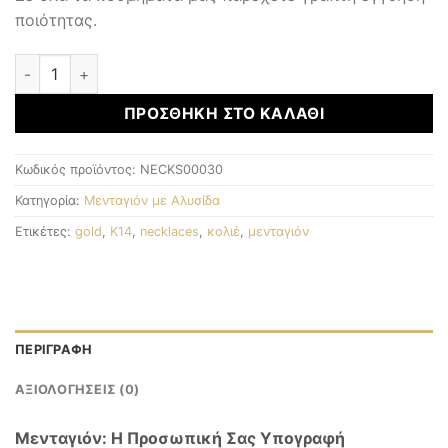
ποιότητας.
Μενταγιόν με αλυσίδα ποσότητα
ΠΡΟΣΘΉΚΗ ΣΤΟ ΚΑΛΆΘΙ
Κωδικός προϊόντος:
NECKS00030
Κατηγορία:
Μενταγιόν με Αλυσίδα
Ετικέτες:
gold
,
K14
,
necklaces
,
κολιέ
,
μενταγιόν
ΠΕΡΙΓΡΑΦΉ
ΑΞΙΟΛΟΓΉΣΕΙΣ (0)
Μενταγιόν: Η Προσωπική Σας Υπογραφή