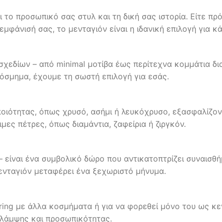
το προσωπικό σας στυλ και τη δική σας ιστορία. Είτε πρόκ
μφάνισή σας, το μενταγιόν είναι η ιδανική επιλογή για κά
 σχεδίων – από minimal μοτίβα έως περίτεχνα κομμάτια δ
όσμημα, έχουμε τη σωστή επιλογή για εσάς.
οιότητας, όπως χρυσό, ασήμι ή λευκόχρυσο, εξασφαλίζον
ες πέτρες, όπως διαμάντια, ζαφείρια ή ζιργκόν.
– είναι ένα συμβολικό δώρο που αντικατοπτρίζει συναισθή
ενταγιόν μεταφέρει ένα ξεχωριστό μήνυμα.
yering με άλλα κοσμήματα ή για να φορεθεί μόνο του ως κε
ά λάμψης και προσωπικότητας.