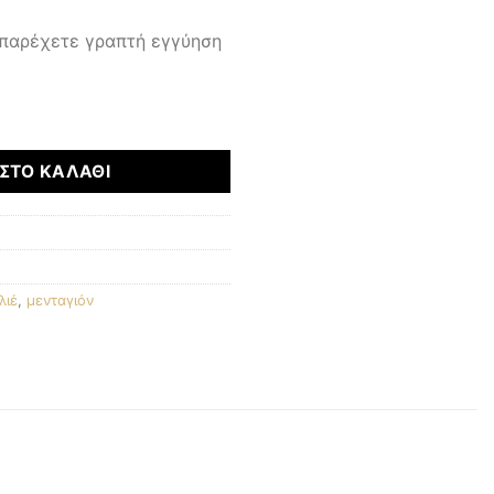
 παρέχετε γραπτή εγγύηση
τητα
ΣΤΟ ΚΑΛΆΘΙ
λιέ
,
μενταγιόν