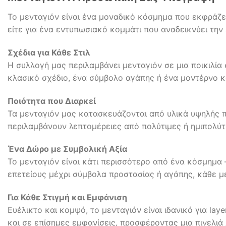
Το μενταγιόν είναι ένα μοναδικό κόσμημα που εκφράζει 
είτε για ένα εντυπωσιακό κομμάτι που αναδεικνύει την ε
Σχέδια για Κάθε Στιλ
Η συλλογή μας περιλαμβάνει μενταγιόν σε μια ποικιλία
κλασικό σχέδιο, ένα σύμβολο αγάπης ή ένα μοντέρνο κ
Ποιότητα που Διαρκεί
Τα μενταγιόν μας κατασκευάζονται από υλικά υψηλής π
περιλαμβάνουν λεπτομέρειες από πολύτιμες ή ημιπολύτιμ
Ένα Δώρο με Συμβολική Αξία
Το μενταγιόν είναι κάτι περισσότερο από ένα κόσμημα 
επετείους μέχρι σύμβολα προστασίας ή αγάπης, κάθε μ
Για Κάθε Στιγμή και Εμφάνιση
Ευέλικτο και κομψό, το μενταγιόν είναι ιδανικό για la
και σε επίσημες εμφανίσεις, προσφέροντας μια πινελι