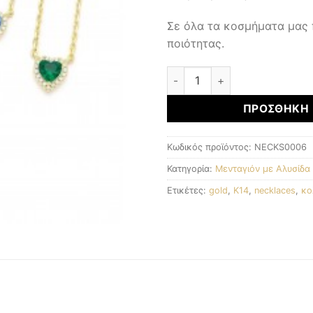
Σε όλα τα κοσμήματα μας
ποιότητας.
Μενταγιόν με αλυσίδα ποσό
ΠΡΟΣΘΉΚΗ 
Κωδικός προϊόντος:
NECKS0006
Κατηγορία:
Μενταγιόν με Αλυσίδα
Ετικέτες:
gold
,
K14
,
necklaces
,
κο