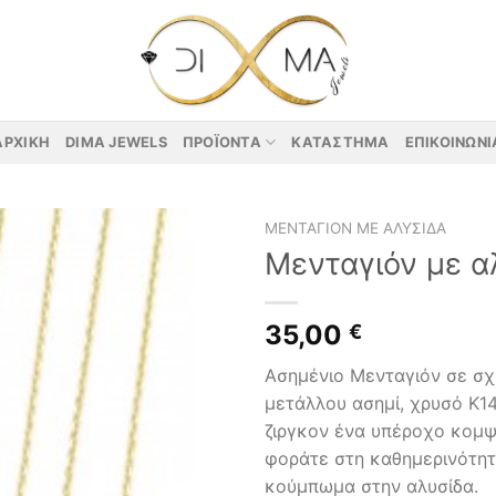
ΑΡΧΙΚΉ
DIMA JEWELS
ΠΡΟΪΌΝΤΑ
ΚΑΤΆΣΤΗΜΑ
ΕΠΙΚΟΙΝΩΝΊ
ΜΕΝΤΑΓΙΌΝ ΜΕ ΑΛΥΣΊΔΑ
Μενταγιόν με α
35,00
€
Ασημένιο Μενταγιόν σε σ
μετάλλου ασημί, χρυσό Κ1
ζιργκον ένα υπέροχο κομψ
φοράτε στη καθημερινότητ
κούμπωμα στην αλυσίδα.