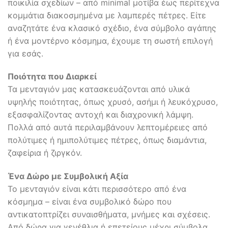
ποικιλία σχεδίων – από minimal μοτίβα έως περίτεχνα
κομμάτια διακοσμημένα με λαμπερές πέτρες. Είτε
αναζητάτε ένα κλασικό σχέδιο, ένα σύμβολο αγάπης
ή ένα μοντέρνο κόσμημα, έχουμε τη σωστή επιλογή
για εσάς.
Ποιότητα που Διαρκεί
Τα μενταγιόν μας κατασκευάζονται από υλικά
υψηλής ποιότητας, όπως χρυσό, ασήμι ή λευκόχρυσο,
εξασφαλίζοντας αντοχή και διαχρονική λάμψη.
Πολλά από αυτά περιλαμβάνουν λεπτομέρειες από
πολύτιμες ή ημιπολύτιμες πέτρες, όπως διαμάντια,
ζαφείρια ή ζιργκόν.
Ένα Δώρο με Συμβολική Αξία
Το μενταγιόν είναι κάτι περισσότερο από ένα
κόσμημα – είναι ένα συμβολικό δώρο που
αντικατοπτρίζει συναισθήματα, μνήμες και σχέσεις.
Από δώρα για γενέθλια ή επετείους μέχρι σύμβολα