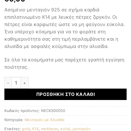
Ασημένιο μενταγιόν 925 σε σχήμα καρδιά
επιπλατινωμένο Κ14 με λευκές πέτρες ζιργκόν. Οι
πέτρες είναι καρφωτές ώστε να μη φεύγουν εύκολα.
Ένα υπέροχο κόσμημα για να το φοράτε στη
καθημερινότητα σας στη τιμή περιλαμβάνετε και η
αλυσίδα με ασφαλές κούμπωμα στην αλυσίδα.
Σε όλα τα κοσμήματα μας παρέχετε γραπτή εγγύηση
ποιότητας.
Μενταγιόν με αλυσίδα ποσότητα
ΠΡΟΣΘΉΚΗ ΣΤΟ ΚΑΛΆΘΙ
Κωδικός προϊόντος:
NECKS00050
Κατηγορία:
Μενταγιόν με Αλυσίδα
Ετικέτες:
gold
,
K14
,
necklaces
,
κολιέ
,
μενταγιόν