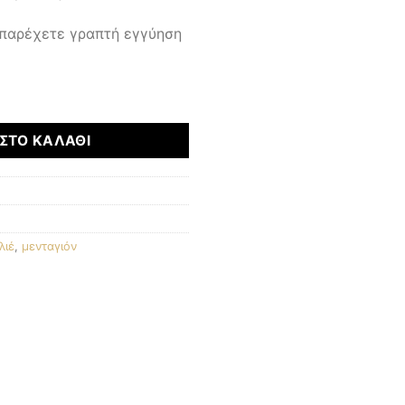
 παρέχετε γραπτή εγγύηση
τητα
ΣΤΟ ΚΑΛΆΘΙ
λιέ
,
μενταγιόν