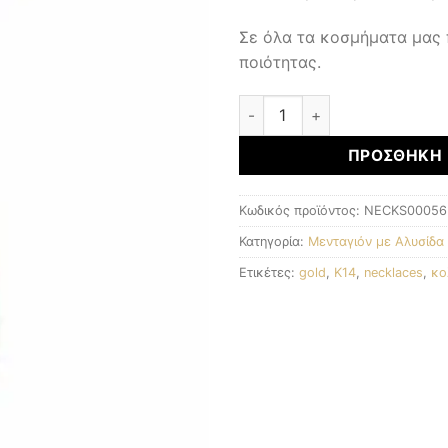
Σε όλα τα κοσμήματα μας
ποιότητας.
Μενταγιόν με αλυσίδα ποσό
ΠΡΟΣΘΉΚΗ 
Κωδικός προϊόντος:
NECKS00056
Κατηγορία:
Μενταγιόν με Αλυσίδα
Ετικέτες:
gold
,
K14
,
necklaces
,
κο