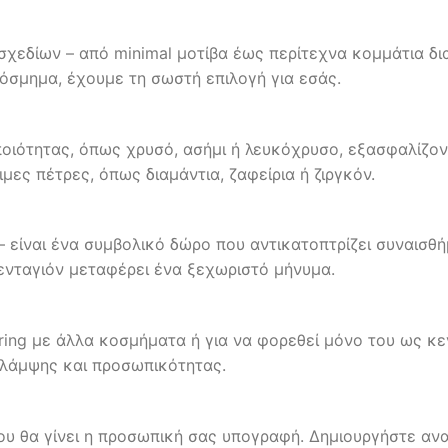
 σχεδίων – από minimal μοτίβα έως περίτεχνα κομμάτια δ
όσμημα, έχουμε τη σωστή επιλογή για εσάς.
οιότητας, όπως χρυσό, ασήμι ή λευκόχρυσο, εξασφαλίζον
ες πέτρες, όπως διαμάντια, ζαφείρια ή ζιργκόν.
– είναι ένα συμβολικό δώρο που αντικατοπτρίζει συναισθή
ενταγιόν μεταφέρει ένα ξεχωριστό μήνυμα.
yering με άλλα κοσμήματα ή για να φορεθεί μόνο του ως κε
ά λάμψης και προσωπικότητας.
ου θα γίνει η προσωπική σας υπογραφή. Δημιουργήστε ανα