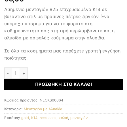
Ασημένιο μενταγιόν 925 επιχρυσωμένο Κ14 σε
βυζαντινο στιλ με πράσινες πέτρες ζιργκόν. Ένα
υπέροχο κόσμημα για να το φοράτε στη
καθημερινότητα σας στη τιμή περιλαμβάνετε και η
αλυσίδα με ασφαλές κούμπωμα στην αλυσίδα.
Σε όλα τα κοσμήματα μας παρέχετε γραπτή εγγύηση
ποιότητας.
Μενταγιόν με αλυσίδα ποσότητα
ΠΡΟΣΘΉΚΗ ΣΤΟ ΚΑΛΆΘΙ
Κωδικός προϊόντος:
NECKS00064
Κατηγορία:
Μενταγιόν με Αλυσίδα
Ετικέτες:
gold
,
K14
,
necklaces
,
κολιέ
,
μενταγιόν