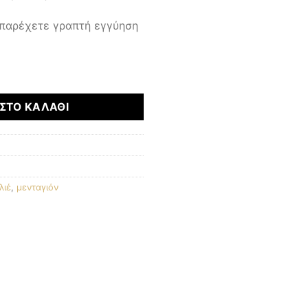
 παρέχετε γραπτή εγγύηση
τητα
ΣΤΟ ΚΑΛΆΘΙ
λιέ
,
μενταγιόν