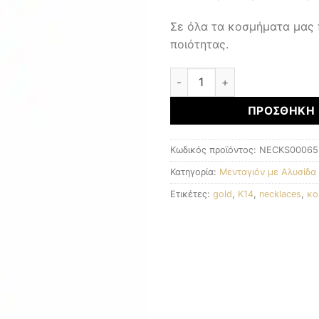
Σε όλα τα κοσμήματα μας
ποιότητας.
Μενταγιόν με αλυσίδα ποσό
ΠΡΟΣΘΉΚΗ 
Κωδικός προϊόντος:
NECKS00065
Κατηγορία:
Μενταγιόν με Αλυσίδα
Ετικέτες:
gold
,
K14
,
necklaces
,
κο