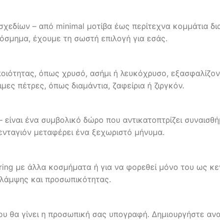
 σχεδίων – από minimal μοτίβα έως περίτεχνα κομμάτια δ
όσμημα, έχουμε τη σωστή επιλογή για εσάς.
οιότητας, όπως χρυσό, ασήμι ή λευκόχρυσο, εξασφαλίζον
ες πέτρες, όπως διαμάντια, ζαφείρια ή ζιργκόν.
– είναι ένα συμβολικό δώρο που αντικατοπτρίζει συναισθή
ενταγιόν μεταφέρει ένα ξεχωριστό μήνυμα.
yering με άλλα κοσμήματα ή για να φορεθεί μόνο του ως κε
ά λάμψης και προσωπικότητας.
ου θα γίνει η προσωπική σας υπογραφή. Δημιουργήστε ανα