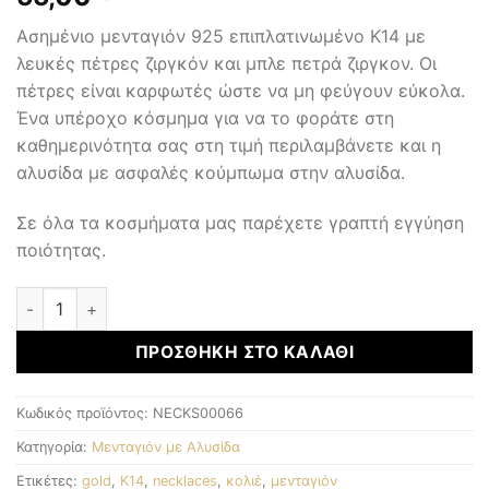
Ασημένιο μενταγιόν 925 επιπλατινωμένο Κ14 με
λευκές πέτρες ζιργκόν και μπλε πετρά ζιργκον. Οι
πέτρες είναι καρφωτές ώστε να μη φεύγουν εύκολα.
Ένα υπέροχο κόσμημα για να το φοράτε στη
καθημερινότητα σας στη τιμή περιλαμβάνετε και η
αλυσίδα με ασφαλές κούμπωμα στην αλυσίδα.
Σε όλα τα κοσμήματα μας παρέχετε γραπτή εγγύηση
ποιότητας.
Μενταγιόν με αλυσίδα ποσότητα
ΠΡΟΣΘΉΚΗ ΣΤΟ ΚΑΛΆΘΙ
Κωδικός προϊόντος:
NECKS00066
Κατηγορία:
Μενταγιόν με Αλυσίδα
Ετικέτες:
gold
,
K14
,
necklaces
,
κολιέ
,
μενταγιόν