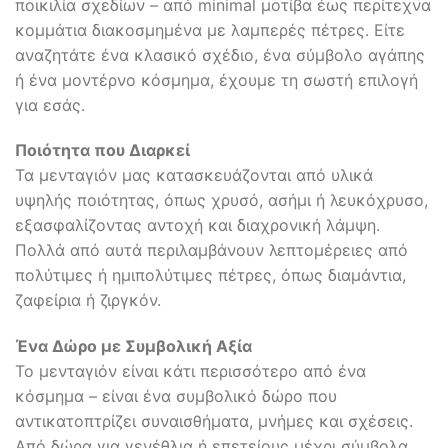
ποικιλία σχεδίων – από minimal μοτίβα έως περίτεχνα
κομμάτια διακοσμημένα με λαμπερές πέτρες. Είτε
αναζητάτε ένα κλασικό σχέδιο, ένα σύμβολο αγάπης
ή ένα μοντέρνο κόσμημα, έχουμε τη σωστή επιλογή
για εσάς.
Ποιότητα που Διαρκεί
Τα μενταγιόν μας κατασκευάζονται από υλικά
υψηλής ποιότητας, όπως χρυσό, ασήμι ή λευκόχρυσο,
εξασφαλίζοντας αντοχή και διαχρονική λάμψη.
Πολλά από αυτά περιλαμβάνουν λεπτομέρειες από
πολύτιμες ή ημιπολύτιμες πέτρες, όπως διαμάντια,
ζαφείρια ή ζιργκόν.
Ένα Δώρο με Συμβολική Αξία
Το μενταγιόν είναι κάτι περισσότερο από ένα
κόσμημα – είναι ένα συμβολικό δώρο που
αντικατοπτρίζει συναισθήματα, μνήμες και σχέσεις.
Από δώρα για γενέθλια ή επετείους μέχρι σύμβολα