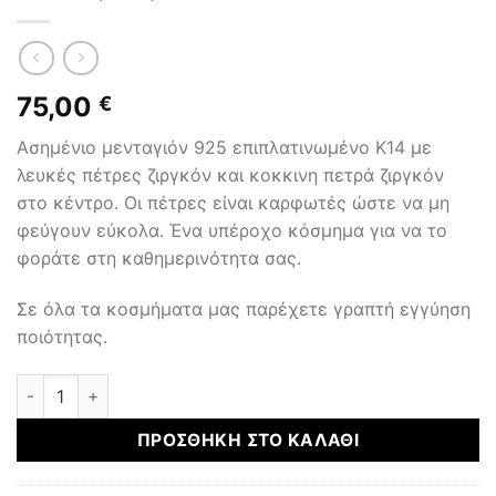
75,00
€
Ασημένιο μενταγιόν 925 επιπλατινωμένο Κ14 με
λευκές πέτρες ζιργκόν και κοκκινη πετρά ζιργκόν
στο κέντρο. Οι πέτρες είναι καρφωτές ώστε να μη
φεύγουν εύκολα. Ένα υπέροχο κόσμημα για να το
φοράτε στη καθημερινότητα σας.
Σε όλα τα κοσμήματα μας παρέχετε γραπτή εγγύηση
ποιότητας.
Μενταγιόν με αλυσίδα ποσότητα
ΠΡΟΣΘΉΚΗ ΣΤΟ ΚΑΛΆΘΙ