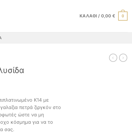
ΚΑΛΆΘΙ /
0,00
€
0
Α
λυσίδα
πιπλατινωμένο Κ14 με
 γαλαζια πετρά ζιργκόν στο
αρφωτές ώστε να μη
οχο κόσμημα για να το
α σας.