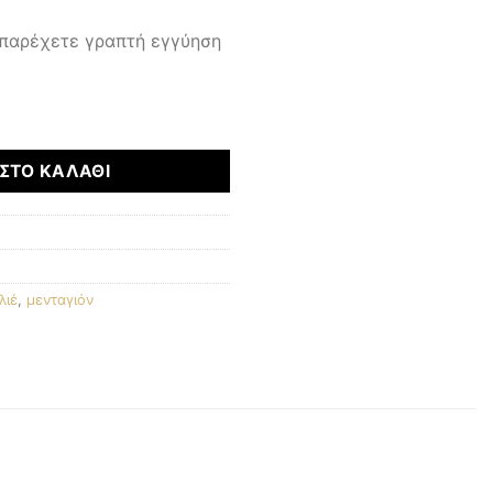
 παρέχετε γραπτή εγγύηση
τητα
ΣΤΟ ΚΑΛΆΘΙ
λιέ
,
μενταγιόν