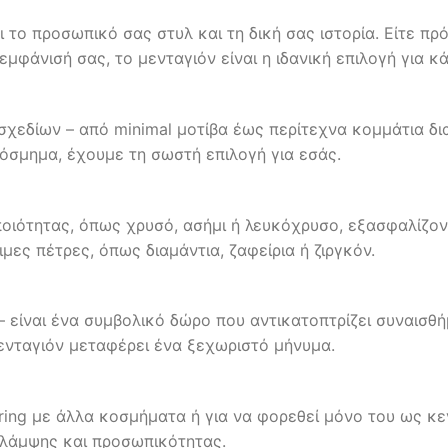
το προσωπικό σας στυλ και τη δική σας ιστορία. Είτε πρόκ
μφάνισή σας, το μενταγιόν είναι η ιδανική επιλογή για κά
 σχεδίων – από minimal μοτίβα έως περίτεχνα κομμάτια δ
όσμημα, έχουμε τη σωστή επιλογή για εσάς.
οιότητας, όπως χρυσό, ασήμι ή λευκόχρυσο, εξασφαλίζον
ες πέτρες, όπως διαμάντια, ζαφείρια ή ζιργκόν.
– είναι ένα συμβολικό δώρο που αντικατοπτρίζει συναισθή
ενταγιόν μεταφέρει ένα ξεχωριστό μήνυμα.
yering με άλλα κοσμήματα ή για να φορεθεί μόνο του ως κε
ά λάμψης και προσωπικότητας.