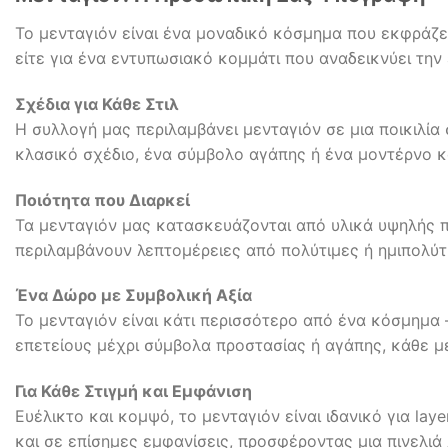
Το μενταγιόν είναι ένα μοναδικό κόσμημα που εκφράζει 
είτε για ένα εντυπωσιακό κομμάτι που αναδεικνύει την ε
Σχέδια για Κάθε Στιλ
Η συλλογή μας περιλαμβάνει μενταγιόν σε μια ποικιλία
κλασικό σχέδιο, ένα σύμβολο αγάπης ή ένα μοντέρνο κ
Ποιότητα που Διαρκεί
Τα μενταγιόν μας κατασκευάζονται από υλικά υψηλής π
περιλαμβάνουν λεπτομέρειες από πολύτιμες ή ημιπολύτιμ
Ένα Δώρο με Συμβολική Αξία
Το μενταγιόν είναι κάτι περισσότερο από ένα κόσμημα 
επετείους μέχρι σύμβολα προστασίας ή αγάπης, κάθε μ
Για Κάθε Στιγμή και Εμφάνιση
Ευέλικτο και κομψό, το μενταγιόν είναι ιδανικό για la
και σε επίσημες εμφανίσεις, προσφέροντας μια πινελι