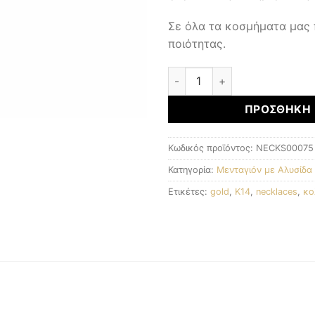
Σε όλα τα κοσμήματα μας
ποιότητας.
Μενταγιόν με αλυσίδα ποσό
ΠΡΟΣΘΉΚΗ 
Κωδικός προϊόντος:
NECKS00075
Κατηγορία:
Μενταγιόν με Αλυσίδα
Ετικέτες:
gold
,
K14
,
necklaces
,
κο