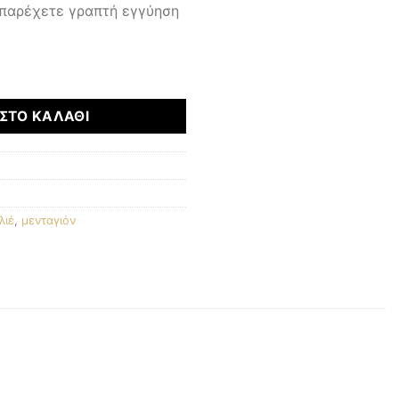
 παρέχετε γραπτή εγγύηση
τητα
ΣΤΟ ΚΑΛΆΘΙ
λιέ
,
μενταγιόν