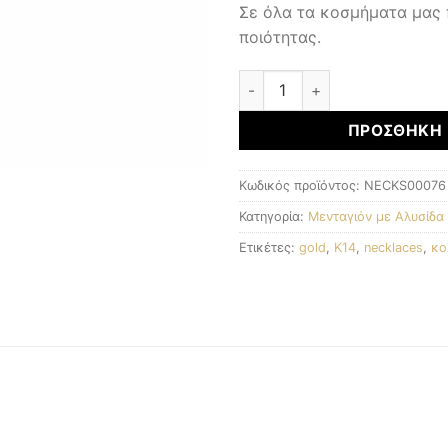
Σε όλα τα κοσμήματα μας
ποιότητας.
Μενταγιόν με αλυσίδα ποσό
ΠΡΟΣΘΉΚΗ 
Κωδικός προϊόντος:
NECKS00076
Κατηγορία:
Μενταγιόν με Αλυσίδα
Ετικέτες:
gold
,
K14
,
necklaces
,
κο