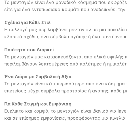
Το μενταγιόν είναι ένα μοναδικό κόσμημα που εκφράζει 
είτε για ένα εντυπωσιακό κομμάτι που αναδεικνύει την ε
Σχέδια για Κάθε Στιλ
Η συλλογή μας περιλαμβάνει μενταγιόν σε μια ποικιλία
κλασικό σχέδιο, ένα σύμβολο αγάπης ή ένα μοντέρνο κ
Ποιότητα που Διαρκεί
Τα μενταγιόν μας κατασκευάζονται από υλικά υψηλής π
περιλαμβάνουν λεπτομέρειες από πολύτιμες ή ημιπολύτιμ
Ένα Δώρο με Συμβολική Αξία
Το μενταγιόν είναι κάτι περισσότερο από ένα κόσμημα 
επετείους μέχρι σύμβολα προστασίας ή αγάπης, κάθε μ
Για Κάθε Στιγμή και Εμφάνιση
Ευέλικτο και κομψό, το μενταγιόν είναι ιδανικό για la
και σε επίσημες εμφανίσεις, προσφέροντας μια πινελι