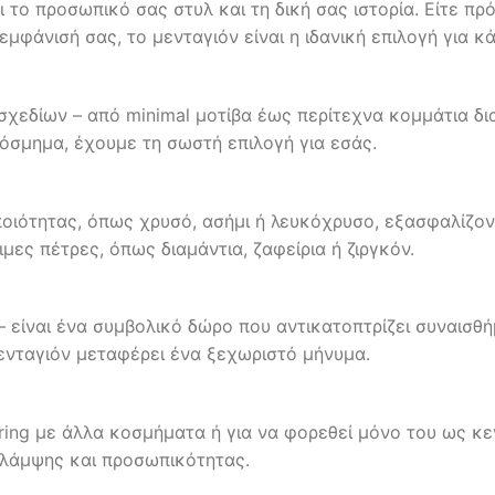
το προσωπικό σας στυλ και τη δική σας ιστορία. Είτε πρόκ
μφάνισή σας, το μενταγιόν είναι η ιδανική επιλογή για κά
 σχεδίων – από minimal μοτίβα έως περίτεχνα κομμάτια δ
όσμημα, έχουμε τη σωστή επιλογή για εσάς.
οιότητας, όπως χρυσό, ασήμι ή λευκόχρυσο, εξασφαλίζον
ες πέτρες, όπως διαμάντια, ζαφείρια ή ζιργκόν.
– είναι ένα συμβολικό δώρο που αντικατοπτρίζει συναισθή
ενταγιόν μεταφέρει ένα ξεχωριστό μήνυμα.
yering με άλλα κοσμήματα ή για να φορεθεί μόνο του ως κε
ά λάμψης και προσωπικότητας.