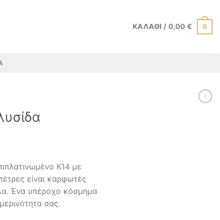
ΚΑΛΆΘΙ /
0,00
€
0
Α
λυσίδα
πιπλατινωμένο Κ14 με
 πέτρες είναι καρφωτές
λα. Ένα υπέροχο κόσμημα
μερινότητα σας.