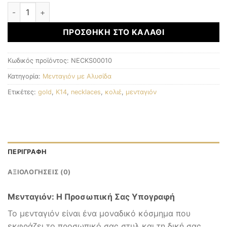
Μενταγιόν με αλυσίδα ποσότητα
ΠΡΟΣΘΉΚΗ ΣΤΟ ΚΑΛΆΘΙ
Κωδικός προϊόντος:
NECKS00010
Κατηγορία:
Μενταγιόν με Αλυσίδα
Ετικέτες:
gold
,
K14
,
necklaces
,
κολιέ
,
μενταγιόν
ΠΕΡΙΓΡΑΦΉ
ΑΞΙΟΛΟΓΉΣΕΙΣ (0)
Μενταγιόν: Η Προσωπική Σας Υπογραφή
Το μενταγιόν είναι ένα μοναδικό κόσμημα που
εκφράζει το προσωπικό σας στυλ και τη δική σας