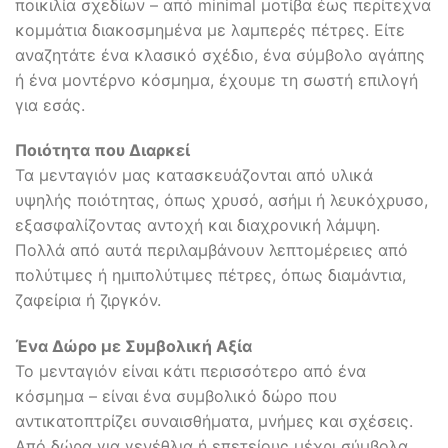
ποικιλία σχεδίων – από minimal μοτίβα έως περίτεχνα
κομμάτια διακοσμημένα με λαμπερές πέτρες. Είτε
αναζητάτε ένα κλασικό σχέδιο, ένα σύμβολο αγάπης
ή ένα μοντέρνο κόσμημα, έχουμε τη σωστή επιλογή
για εσάς.
Ποιότητα που Διαρκεί
Τα μενταγιόν μας κατασκευάζονται από υλικά
υψηλής ποιότητας, όπως χρυσό, ασήμι ή λευκόχρυσο,
εξασφαλίζοντας αντοχή και διαχρονική λάμψη.
Πολλά από αυτά περιλαμβάνουν λεπτομέρειες από
πολύτιμες ή ημιπολύτιμες πέτρες, όπως διαμάντια,
ζαφείρια ή ζιργκόν.
Ένα Δώρο με Συμβολική Αξία
Το μενταγιόν είναι κάτι περισσότερο από ένα
κόσμημα – είναι ένα συμβολικό δώρο που
αντικατοπτρίζει συναισθήματα, μνήμες και σχέσεις.
Από δώρα για γενέθλια ή επετείους μέχρι σύμβολα