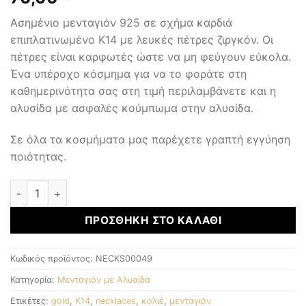
Ασημένιο μενταγιόν 925 σε σχήμα καρδιά
επιπλατινωμένο Κ14 με λευκές πέτρες ζιργκόν. Οι
πέτρες είναι καρφωτές ώστε να μη φεύγουν εύκολα.
Ένα υπέροχο κόσμημα για να το φοράτε στη
καθημερινότητα σας στη τιμή περιλαμβάνετε και η
αλυσίδα με ασφαλές κούμπωμα στην αλυσίδα.
Σε όλα τα κοσμήματα μας παρέχετε γραπτή εγγύηση
ποιότητας.
Μενταγιόν με αλυσίδα ποσότητα
ΠΡΟΣΘΉΚΗ ΣΤΟ ΚΑΛΆΘΙ
Κωδικός προϊόντος:
NECKS00049
Κατηγορία:
Μενταγιόν με Αλυσίδα
Ετικέτες:
gold
,
K14
,
necklaces
,
κολιέ
,
μενταγιόν