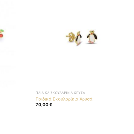
ΠΑΙΔΙΚΆ ΣΚΟΥΛΑΡΊΚΙΑ ΧΡΥΣΆ
Παιδικά Σκουλαρίκια Χρυσά
70,00
€