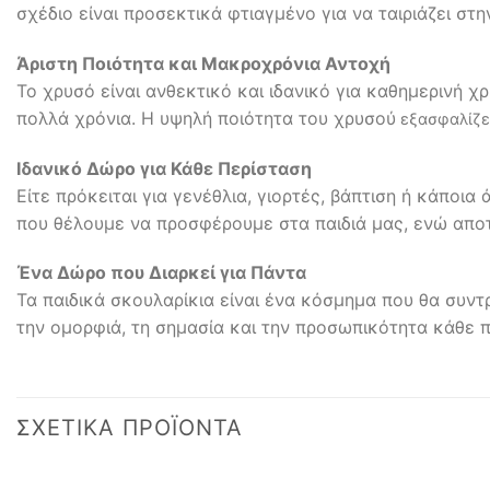
σχέδιο είναι προσεκτικά φτιαγμένο για να ταιριάζει στη
Άριστη Ποιότητα και Μακροχρόνια Αντοχή
Το χρυσό είναι ανθεκτικό και ιδανικό για καθημερινή χ
πολλά χρόνια. Η υψηλή ποιότητα του χρυσού
εξασφαλίζει
Ιδανικό Δώρο για Κάθε Περίσταση
Είτε πρόκειται για γενέθλια, γιορτές, βάπτιση ή κάποι
που θέλουμε να προσφέρουμε στα παιδιά μας, ενώ απο
Ένα Δώρο που Διαρκεί για Πάντα
Τα παιδικά σκουλαρίκια είναι ένα κόσμημα που θα συντ
την ομορφιά, τη σημασία και την προσωπικότητα κάθε π
ΣΧΕΤΙΚΆ ΠΡΟΪΌΝΤΑ