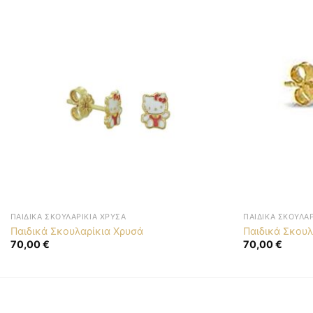
ΠΑΙΔΙΚΆ ΣΚΟΥΛΑΡΊΚΙΑ ΧΡΥΣΆ
ΠΑΙΔΙΚΆ ΣΚΟΥΛΑΡ
Παιδικά Σκουλαρίκια Χρυσά
Παιδικά Σκουλ
70,00
€
70,00
€