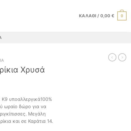
ΚΑΛΆΘΙ /
0,00
€
0
Α
ΙΑ
ρίκια Χρυσά
ά Κ9 υποαλλεργικά100%
λύ ωραίο δώρο για να
ριγκίπισσες. Μεγάλη
ρίκια και σε Καράτια 14.