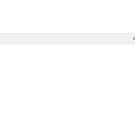
Μετάβαση
στο
περιεχόμενο