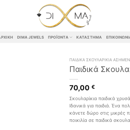
ΑΡΧΙΚΉ
DIMA JEWELS
ΠΡΟΪΌΝΤΑ
ΚΑΤΆΣΤΗΜΑ
ΕΠΙΚΟΙΝΩΝΊ
ΠΑΙΔΙΚΆ ΣΚΟΥΛΑΡΊΚΙΑ ΑΣΗΜΈΝ
Παιδικά Σκουλα
70,00
€
Σκουλαρίκια παιδικά χρυσ
Ιδανικά για παιδιά. Ένα πο
κάνετε δώρο στις μικρές π
ποικιλία σε παιδικά σκουλα