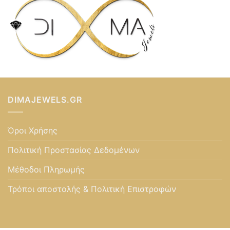
DIMAJEWELS.GR
Όροι Χρήσης
Πολιτική Προστασίας Δεδομένων
Μέθοδοι Πληρωμής
Τρόποι αποστολής & Πολιτική Επιστροφών