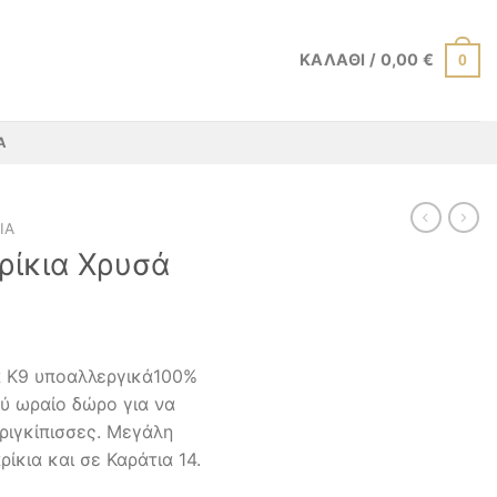
ΚΑΛΆΘΙ /
0,00
€
0
Α
ΙΑ
ρίκια Χρυσά
ά Κ9 υποαλλεργικά100%
λύ ωραίο δώρο για να
ριγκίπισσες. Μεγάλη
ρίκια και σε Καράτια 14.