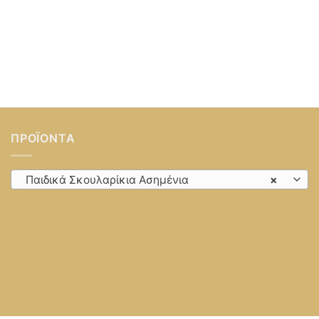
ΠΡΟΪΌΝΤΑ
Παιδικά Σκουλαρίκια Ασημένια
×