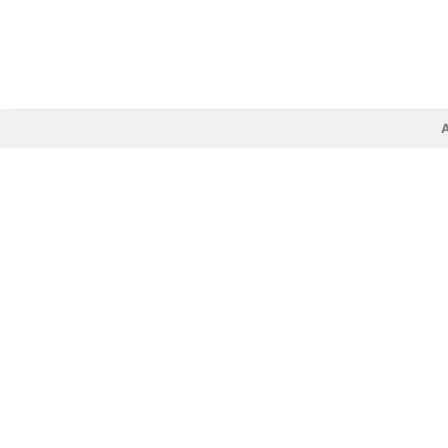
Μετάβαση
στο
περιεχόμενο