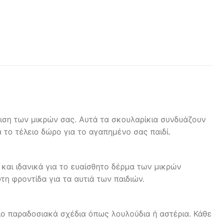
νιση των μικρών σας. Αυτά τα σκουλαρίκια συνδυάζουν
 το τέλειο δώρο για το αγαπημένο σας παιδί.
 και ιδανικά για το ευαίσθητο δέρμα των μικρών
τη φροντίδα για τα αυτιά των παιδιών.
πιο παραδοσιακά σχέδια όπως λουλούδια ή αστέρια. Κάθε