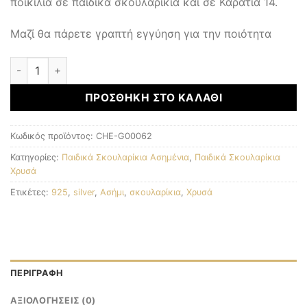
ποικιλία σε παιδικά σκουλαρίκια και σε Καράτια 14.
Μαζί θα πάρετε γραπτή εγγύηση για την ποιότητα
Παιδικά Σκουλαρίκια Χρυσά ποσότητα
ΠΡΟΣΘΉΚΗ ΣΤΟ ΚΑΛΆΘΙ
Κωδικός προϊόντος:
CHE-G00062
Κατηγορίες:
Παιδικά Σκουλαρίκια Ασημένια
,
Παιδικά Σκουλαρίκια
Χρυσά
Ετικέτες:
925
,
silver
,
Ασήμι
,
σκουλαρίκια
,
Χρυσά
ΠΕΡΙΓΡΑΦΉ
ΑΞΙΟΛΟΓΉΣΕΙΣ (0)