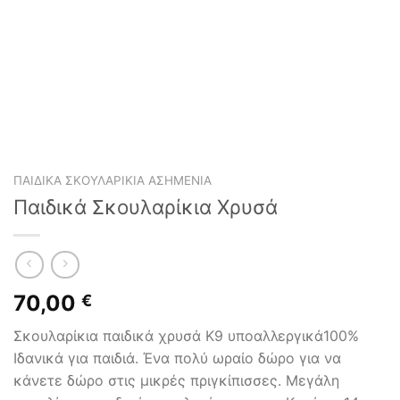
ΠΑΙΔΙΚΆ ΣΚΟΥΛΑΡΊΚΙΑ ΑΣΗΜΈΝΙΑ
Παιδικά Σκουλαρίκια Χρυσά
70,00
€
Σκουλαρίκια παιδικά χρυσά Κ9 υποαλλεργικά100%
Ιδανικά για παιδιά. Ένα πολύ ωραίο δώρο για να
κάνετε δώρο στις μικρές πριγκίπισσες. Μεγάλη