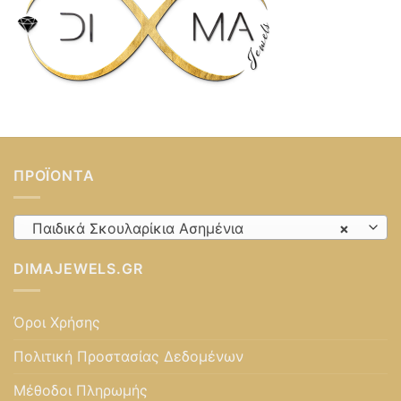
ΠΡΟΪΌΝΤΑ
Παιδικά Σκουλαρίκια Ασημένια
×
DIMAJEWELS.GR
Όροι Χρήσης
Πολιτική Προστασίας Δεδομένων
Μέθοδοι Πληρωμής