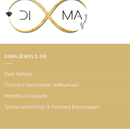
DIMAJEWELS.GR
Όροι Χρήσης
Πολιτική Προστασίας Δεδομένων
Μέθοδοι Πληρωμής
Τρόποι αποστολής & Πολιτική Επιστροφών