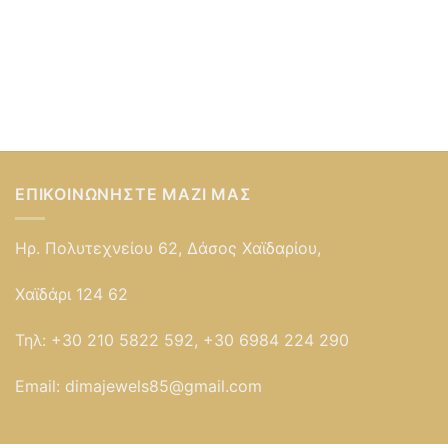
ΕΠΙΚΟΙΝΩΝΉΣΤΕ ΜΑΖΊ ΜΑΣ
Ηρ. Πολυτεχνείου 62, Δάσος Χαϊδαρίου,
Χαϊδάρι 124 62
Τηλ:
+30 210 5822 592, +30 6984 224 290
Email:
dimajewels85@gmail.com