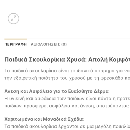
ΠΕΡΙΓΡΑΦΉ
ΑΞΙΟΛΟΓΉΣΕΙΣ (0)
Παιδικά Σκουλαρίκια Χρυσά: Απαλή Κομψότ
Τα παιδικά σκουλαρίκια είναι το ιδανικό κόσμημα για
την εξαιρετική ποιότητα του χρυσού με τη φρεσκάδα και
Άνεση και Ασφάλεια για το Ευαίσθητο Δέρμα
Η υγιεινή και ασφάλεια των παιδιών είναι πάντα η προτ
παιδιών. προσφέρει ασφάλεια και άνεση, αποτρέποντας τ
Χαριτωμένα και Μοναδικά Σχέδια
Τα παιδικά σκουλαρίκια έρχονται σε μια μεγάλη ποικιλ