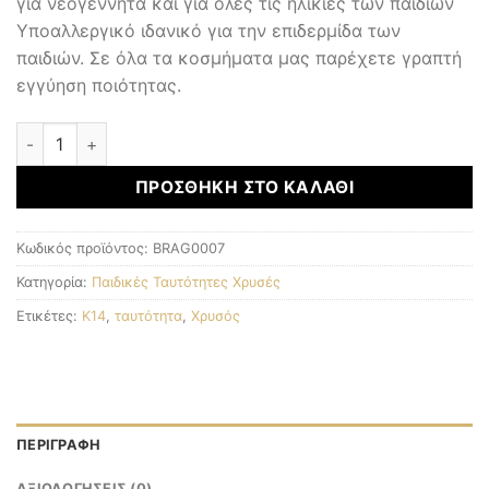
για νεογέννητα και για όλες τις ηλικίες των παιδιών
Υποαλλεργικό ιδανικό για την επιδερμίδα των
παιδιών. Σε όλα τα κοσμήματα μας παρέχετε γραπτή
εγγύηση ποιότητας.
Παιδική Ταυτότητα Χρυσή K14 ποσότητα
ΠΡΟΣΘΉΚΗ ΣΤΟ ΚΑΛΆΘΙ
Κωδικός προϊόντος:
BRAG0007
Κατηγορία:
Παιδικές Ταυτότητες Χρυσές
Ετικέτες:
K14
,
ταυτότητα
,
Χρυσός
ΠΕΡΙΓΡΑΦΉ
ΑΞΙΟΛΟΓΉΣΕΙΣ (0)