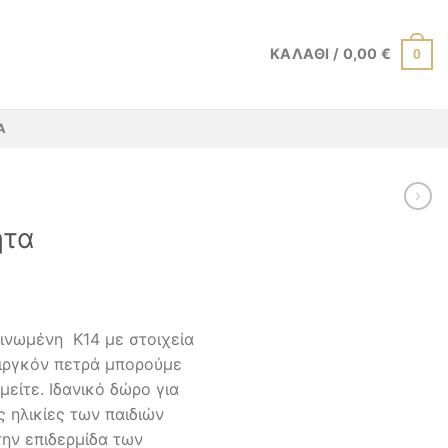
ΚΑΛΆΘΙ /
0,00
€
0
Α
ητα
τινωμένη K14 με στοιχεία
ζιργκόν πετρά μπορούμε
μείτε. Ιδανικό δώρο για
ς ηλικίες των παιδιών
την επιδερμίδα των