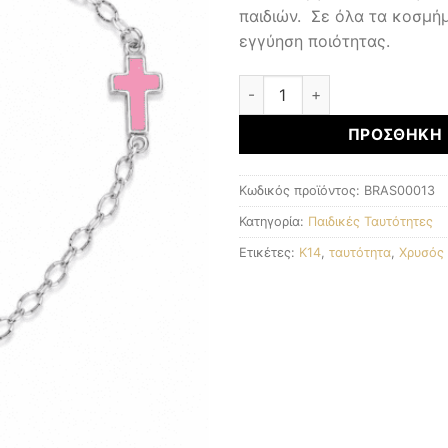
παιδιών. Σε όλα τα κοσμή
εγγύηση ποιότητας.
Παιδική Ταυτότητα ποσότητ
ΠΡΟΣΘΉΚΗ 
Κωδικός προϊόντος:
BRAS00013
Κατηγορία:
Παιδικές Ταυτότητες
Ετικέτες:
K14
,
ταυτότητα
,
Χρυσός