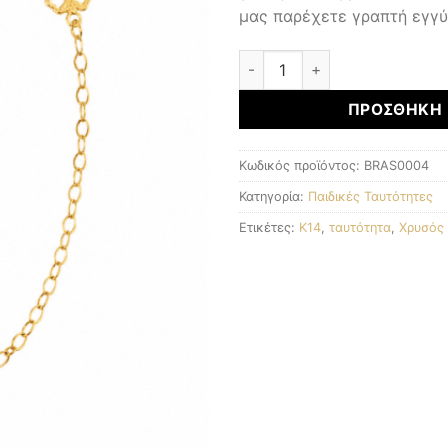
μας παρέχετε γραπτή εγγύ
Παιδική Ταυτότητα ποσότητ
ΠΡΟΣΘΉΚΗ 
Κωδικός προϊόντος:
BRAS0004
Κατηγορία:
Παιδικές Ταυτότητες
Ετικέτες:
K14
,
ταυτότητα
,
Χρυσός