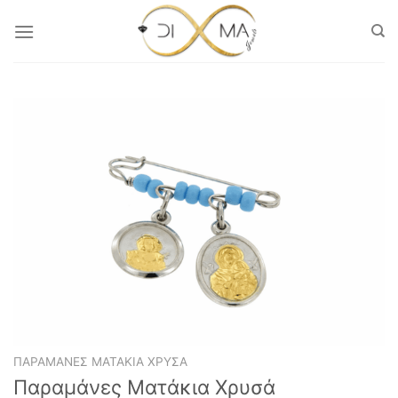
Μετάβαση
στο
περιεχόμενο
ΠΑΡΑΜΆΝΕΣ ΜΑΤΆΚΙΑ ΧΡΥΣΆ
Παραμάνες Ματάκια Χρυσά