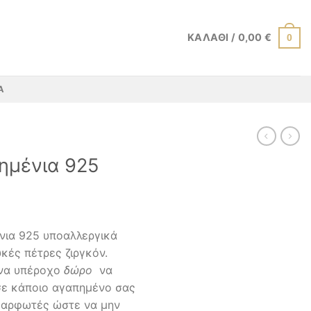
ΚΑΛΆΘΙ /
0,00
€
0
Α
ημένια 925
ένια 925 υποαλλεργικά
κές πέτρες ζιργκόν.
ένα υπέροχο
δώρο
να
σε κάποιο αγαπημένο σας
 καρφωτές ώστε να μην