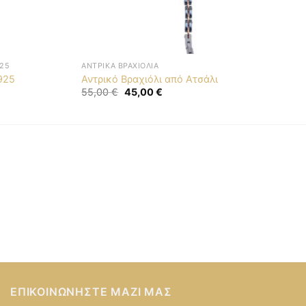
25
ΑΝΤΡΙΚΆ ΒΡΑΧΙΌΛΙΑ
925
Αντρικό Βραχιόλι από Ατσάλι
Original
Η
55,00
€
45,00
€
price
τρέχουσα
was:
τιμή
55,00 €.
είναι:
45,00 €.
ΕΠΙΚΟΙΝΩΝΉΣΤΕ ΜΑΖΊ ΜΑΣ