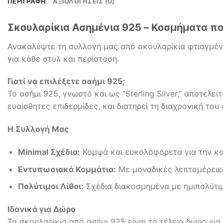
ΠΕΡΙΓΡΑΦΉ
ΑΞΙΟΛΟΓΉΣΕΙΣ (0)
Σκουλαρίκια Ασημένια 925 – Κοσμήματα π
Ανακαλύψτε τη συλλογή μας από σκουλαρίκια φτιαγμένα 
για κάθε στυλ και περίσταση.
Γιατί να επιλέξετε ασήμι 925;
Το ασήμι 925, γνωστό και ως “Sterling Silver,” αποτελε
ευαίσθητες επιδερμίδες, και διατηρεί τη διαχρονική το
Η Συλλογή Μας
Minimal Σχέδια:
Κομψά και ευκολοφόρετα για την κα
Εντυπωσιακά Κομμάτια:
Με μοναδικές λεπτομέρειες
Πολύτιμοι Λίθοι:
Σχέδια διακοσμημένα με ημιπολύτιμο
Ιδανικά για Δώρο
Τα σκουλαρίκια από ασήμι 925 είναι το τέλειο δώρο γι