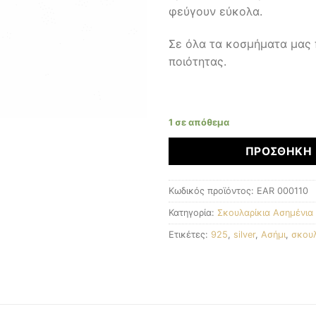
φεύγουν εύκολα.
Σε όλα τα κοσμήματα μας
ποιότητας.
1 σε απόθεμα
ΠΡΟΣΘΉΚΗ 
Κωδικός προϊόντος:
EAR 000110
Κατηγορία:
Σκουλαρίκια Ασημένια
Ετικέτες:
925
,
silver
,
Ασήμι
,
σκουλ