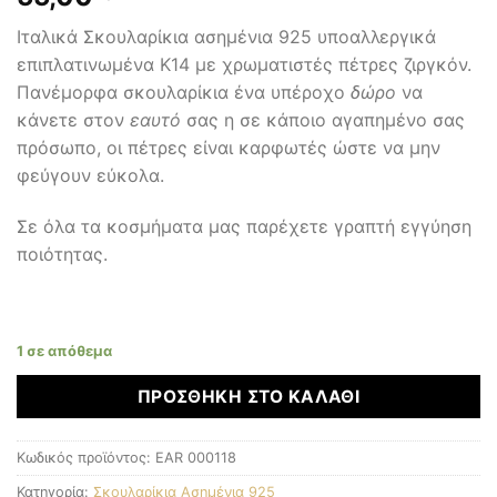
Ιταλικά Σκουλαρίκια ασημένια 925 υποαλλεργικά
επιπλατινωμένα Κ14 με χρωματιστές πέτρες ζιργκόν.
Πανέμορφα σκουλαρίκια ένα υπέροχο
δώρο
να
κάνετε στον
εαυτό
σας η σε κάποιο αγαπημένο σας
πρόσωπο, οι πέτρες είναι καρφωτές ώστε να μην
φεύγουν εύκολα.
Σε όλα τα κοσμήματα μας παρέχετε γραπτή εγγύηση
ποιότητας.
1 σε απόθεμα
ΠΡΟΣΘΉΚΗ ΣΤΟ ΚΑΛΆΘΙ
Κωδικός προϊόντος:
EAR 000118
Κατηγορία:
Σκουλαρίκια Ασημένια 925