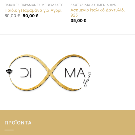
ΠΑΙΔΙΚΈΣ ΠΑΡΑΜΆΝΕΣ ΜΕ ΦΥΛΑΧΤΌ
ΔΑΧΤΥΛΊΔΙΑ ΑΣΗΜΈΝΙΑ 925
Ασημένιο Ιταλικό Δαχτυλίδι
Παιδική Παραμάνα για Αγόρι
925
Original
Η
60,00
€
50,00
€
price
τρέχουσα
35,00
€
was:
τιμή
60,00 €.
είναι:
50,00 €.
ΠΡΟΪΌΝΤΑ