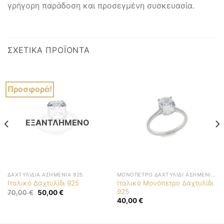
γρήγορη παράδοση και προσεγμένη συσκευασία.
ΣΧΕΤΙΚΆ ΠΡΟΪΌΝΤΑ
Προσφορά!
ΕΞΑΝΤΛΗΜΈΝΟ
ΔΑΧΤΥΛΊΔΙΑ ΑΣΗΜΈΝΙΑ 925
ΜΟΝΌΠΕΤΡΟ ΔΑΧΤΥΛΊΔΙ ΑΣΗΜΈΝΙΟ 925
Ιταλικό Μονόπετρο Δαχτυλίδι
Ιταλικό Δαχτυλίδι 925
925
Original
Η
70,00
€
50,00
€
price
τρέχουσα
40,00
€
was:
τιμή
70,00 €.
είναι:
50,00 €.