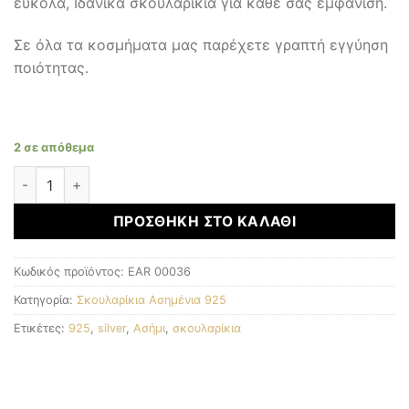
εύκολα, Ιδανικά σκουλαρίκια για κάθε σας εμφάνιση.
Σε όλα τα κοσμήματα μας παρέχετε γραπτή εγγύηση
ποιότητας.
2 σε απόθεμα
Σκουλαρίκια Ασημένια 925 ποσότητα
ΠΡΟΣΘΉΚΗ ΣΤΟ ΚΑΛΆΘΙ
Κωδικός προϊόντος:
EAR 00036
Κατηγορία:
Σκουλαρίκια Ασημένια 925
Ετικέτες:
925
,
silver
,
Ασήμι
,
σκουλαρίκια