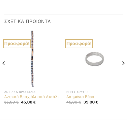
ΣΧΕΤΙΚΆ ΠΡΟΪΌΝΤΑ
Προσφορά!
Προσφορά!
ΑΝΤΡΙΚΆ ΒΡΑΧΙΌΛΙΑ
ΒΈΡΕΣ ΧΡΥΣΈΣ
Αντρικό Βραχιόλι από Ατσάλι
Ασημένια Βέρα
Original
Η
Original
Η
55,00
€
45,00
€
45,00
€
35,00
€
price
τρέχουσα
price
τρέχουσα
was:
τιμή
was:
τιμή
55,00 €.
είναι:
45,00 €.
είναι:
45,00 €.
35,00 €.