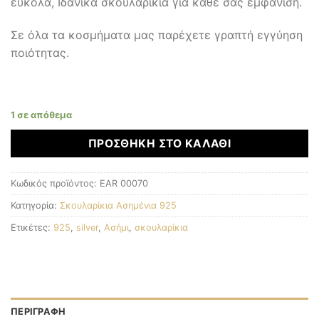
εύκολα, Ιδανικά σκουλαρίκια για κάθε σας εμφάνιση.
Σε όλα τα κοσμήματα μας παρέχετε γραπτή εγγύηση
ποιότητας.
1 σε απόθεμα
ΠΡΟΣΘΉΚΗ ΣΤΟ ΚΑΛΆΘΙ
Κωδικός προϊόντος:
EAR 00070
Κατηγορία:
Σκουλαρίκια Ασημένια 925
Ετικέτες:
925
,
silver
,
Ασήμι
,
σκουλαρίκια
ΠΕΡΙΓΡΑΦΉ