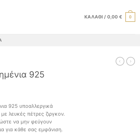
ΚΑΛΆΘΙ /
0,00
€
0
Α
ημένια 925
ένια 925 υποαλλεργικά
 με λευκές πέτρες ζιργκον.
 ώστε να μην φεύγουν
ια για κάθε σας εμφάνιση.