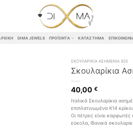
ΑΡΧΙΚΉ
DIMA JEWELS
ΠΡΟΪΌΝΤΑ
ΚΑΤΆΣΤΗΜΑ
ΕΠΙΚΟΙΝΩΝΊ
ΣΚΟΥΛΑΡΊΚΙΑ ΑΣΗΜΈΝΙΑ 925
Σκουλαρίκια Ασ
40,00
€
Ιταλικά Σκουλαρίκια ασημ
επιπλατινωμένα Κ14 κρίκοι
Οι πέτρες είναι καρφωτές
εύκολα, Ιδανικά σκουλαρίκ