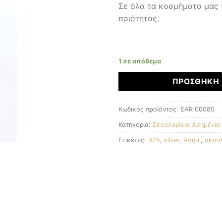
Σε όλα τα κοσμήματα μας
ποιότητας.
1 σε απόθεμα
ΠΡΟΣΘΉΚΗ 
Κωδικός προϊόντος:
EAR 00080
Κατηγορία:
Σκουλαρίκια Ασημένια
Ετικέτες:
925
,
silver
,
Ασήμι
,
σκουλ