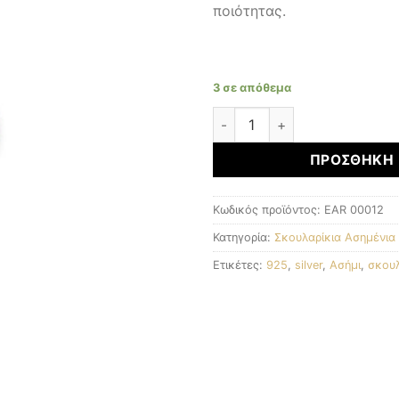
ποιότητας.
3 σε απόθεμα
Σκουλαρίκια Ασημένια 925 
ΠΡΟΣΘΉΚΗ 
Κωδικός προϊόντος:
EAR 00012
Κατηγορία:
Σκουλαρίκια Ασημένια
Ετικέτες:
925
,
silver
,
Ασήμι
,
σκουλ