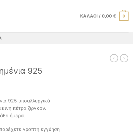
ΚΑΛΆΘΙ /
0,00
€
0
Α
ημένια 925
ένια 925 υποαλλεργικά
κινη πέτρα ζιργκον.
κάθε ήμερα.
 παρέχετε γραπτή εγγύηση