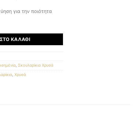
ύηση για την ποιότητα
α
ΣΤΟ ΚΑΛΆΘΙ
Ασημένια
,
Σκουλαρίκια Χρυσά
αρίκια
,
Χρυσά