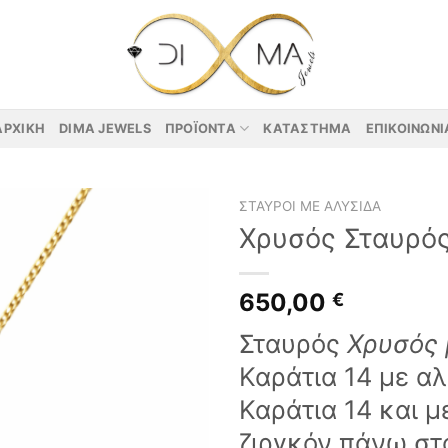
ΑΡΧΙΚΉ
DIMA JEWELS
ΠΡΟΪΌΝΤΑ
ΚΑΤΆΣΤΗΜΑ
ΕΠΙΚΟΙΝΩΝΊ
ΣΤΑΥΡΟΊ ΜΕ ΑΛΥΣΊΔΑ
Χρυσός Σταυρό
650,00
€
Σταυρός
Χρυσός 
Καράτια 14 με α
Καράτια 14 και μ
ζιργκόν πάνω σ