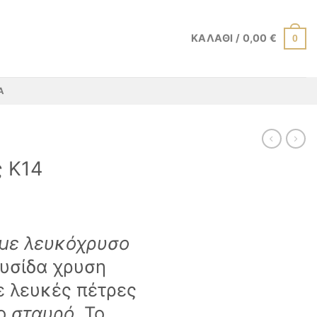
ΚΑΛΆΘΙ /
0,00
€
0
Α
ς K14
με λευκόχρυσο
λυσίδα χρυση
ε λευκές πέτρες
το
σταυρό.
Το