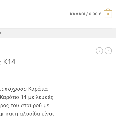
ΚΑΛΆΘΙ /
0,00
€
0
Α
ς K14
λευκόχρυσο
Καράτια
Καράτια 14 με λευκές
άρος του σταυρού με
gr και η αλυσίδα είναι