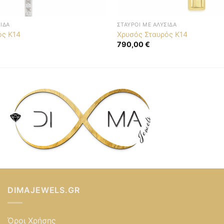
ΣΊΔΑ
ΣΤΑΥΡΟΊ ΜΕ ΑΛΥΣΊΔΑ
ός K14
Χρυσός Σταυρός K14
790,00
€
DIMAJEWELS.GR
Όροι Χρήσης