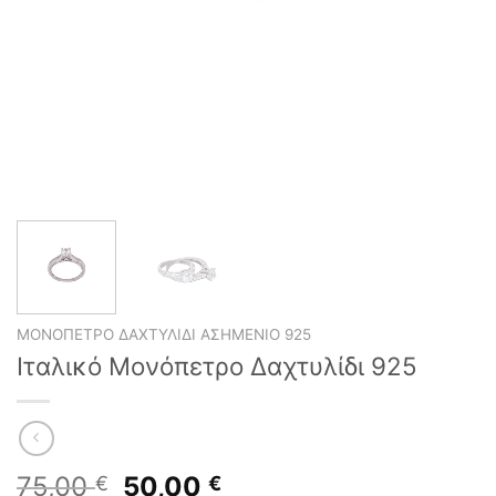
ΜΟΝΌΠΕΤΡΟ ΔΑΧΤΥΛΊΔΙ ΑΣΗΜΈΝΙΟ 925
Ιταλικό Μονόπετρο Δαχτυλίδι 925
Original
Η
75,00
50,00
€
€