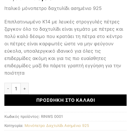
price
τρέχουσα
Ιταλικό μόνοπετρο δαχτυλίδι ασημένιο 925
was:
τιμή
75,00 €.
είναι:
Επιπλατινωμένο Κ14 με λευκές στρογγυλές πέτρες
50,00 €.
ζιργκον όλο το δαχτυλίδι είναι γεμάτο με πέτρες και
πολύ καλό δέσιμο που κρατάει τη πέτρα στο κέντρο
οι πέτρες είναι καρφωτές ώστε να μην φεύγουν
εύκολα, υποαλεργκικό ιδανικό για όλες τις
επιδερμίδες ακόμη και για τις πιο ευαίσθητες
επιδερμίδες μαζί θα πάρετε γραπτή εγγύηση για την
ποιότητα
Ιταλικό Μονόπετρο Δαχτυλίδι 925 ποσότητα
ΠΡΟΣΘΉΚΗ ΣΤΟ ΚΑΛΆΘΙ
Κωδικός προϊόντος:
RINWS 0001
Κατηγορία:
Μονόπετρο Δαχτυλίδι Ασημένιο 925