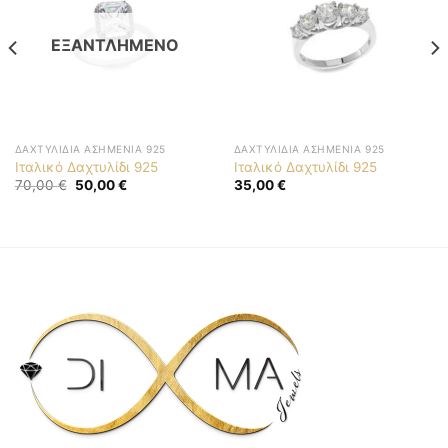
ΕΞΑΝΤΛΗΜΈΝΟ
ΔΑΧΤΥΛΊΔΙΑ ΑΣΗΜΈΝΙΑ 925
ΔΑΧΤΥΛΊΔΙΑ ΑΣΗΜΈΝΙΑ 925
Ιταλικό Δαχτυλίδι 925
Ιταλικό Δαχτυλίδι 925
Original
Η
70,00
€
50,00
€
35,00
€
price
τρέχουσα
was:
τιμή
70,00 €.
είναι:
50,00 €.