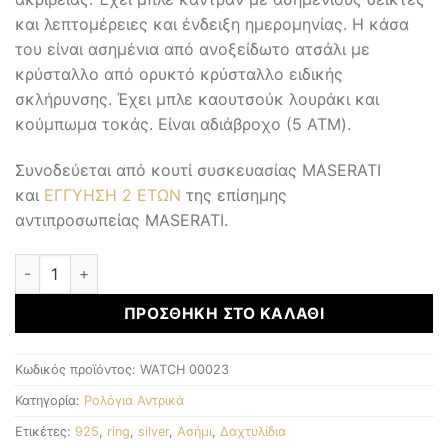
και λεπτομέρειες και ένδειξη ημερομηνίας. Η κάσα
του είναι ασημένια από ανοξείδωτο ατσάλι με
κρύσταλλο από ορυκτό κρύσταλλο ειδικής
σκλήρυνσης. Έχει μπλε καουτσούκ λουράκι και
κούμπωμα τοκάς. Είναι αδιάβροχο (5 ATM).
Συνοδεύεται από κουτί συσκευασίας MASERATI
και
ΕΓΓΥΗΣΗ 2 ΕΤΩΝ
της επίσημης
αντιπροσωπείας MASERATI.
Αντρικά Ρολόγια ποσότητα
ΠΡΟΣΘΉΚΗ ΣΤΟ ΚΑΛΆΘΙ
Κωδικός προϊόντος:
WATCH 00023
Κατηγορία:
Ρολόγια Αντρικά
Ετικέτες:
925
,
ring
,
silver
,
Ασήμι
,
Δαχτυλίδια