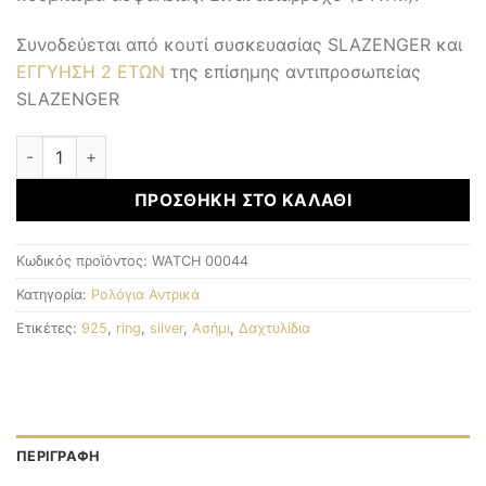
Συνοδεύεται από κουτί συσκευασίας SLAZENGER και
ΕΓΓΥΗΣΗ 2 ΕΤΩΝ
της επίσημης αντιπροσωπείας
SLAZENGER
Αντρικά Ρολόγια ποσότητα
ΠΡΟΣΘΉΚΗ ΣΤΟ ΚΑΛΆΘΙ
Κωδικός προϊόντος:
WATCH 00044
Κατηγορία:
Ρολόγια Αντρικά
Ετικέτες:
925
,
ring
,
silver
,
Ασήμι
,
Δαχτυλίδια
ΠΕΡΙΓΡΑΦΉ