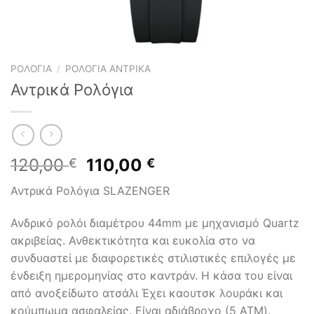
ΡΟΛΌΓΙΑ
/
ΡΟΛΌΓΙΑ ΑΝΤΡΙΚΆ
Αντρικά Ρολόγια
Original
Η
120,00
110,00
€
€
price
τρέχουσα
Αντρικά Ρολόγια SLAZENGER
was:
τιμή
120,00 €.
είναι:
Ανδρικό ρολόι διαμέτρου 44mm με μηχανισμό Quartz
110,00 €.
ακριβείας. Ανθεκτικότητα και ευκολία στο να
συνδυαστεί με διαφορετικές στιλιστικές επιλογές με
ένδειξη ημερομηνίας στο καντράν. Η κάσα του είναι
από ανοξείδωτο ατσάλι Έχει καουτσκ λουράκι και
κούμπωμα ασφαλείας. Είναι αδιάβροχο (5 ATM).