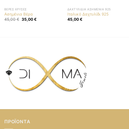
ΒΈΡΕΣ ΧΡΥΣΈΣ
ΔΑΧΤΥΛΊΔΙΑ ΑΣΗΜΈΝΙΑ 925
Ασημένια Βέρα
Ιταλικό Δαχτυλίδι 925
Original
Η
45,00
€
35,00
€
45,00
€
price
τρέχουσα
was:
τιμή
45,00 €.
είναι:
35,00 €.
ΠΡΟΪΌΝΤΑ