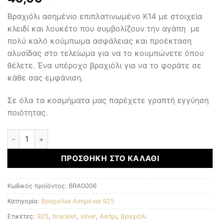
Βραχιόλι ασημένιο επιπλατινωμένο K14 με στοιχεία
κλειδί και λουκέτο που συμβολίζουν την αγάπη με
πολύ καλό κούμπωμα ασφάλειας και προέκταση
αλυσίδας στο τελείωμα για να το κουμπώνετε όπου
θέλετε. Ένα υπέροχο βραχιόλι για να το φοράτε σε
κάθε σας εμφάνιση.
Σε όλα τα κοσμήματα μας παρέχετε γραπτή εγγύηση
ποιότητας.
Ασημένιο Βραχιόλι 925 ποσότητα
ΠΡΟΣΘΉΚΗ ΣΤΟ ΚΑΛΆΘΙ
Κωδικός προϊόντος:
BRA0006
Κατηγορία:
Βραχιόλια Ασημένια 925
Ετικέτες:
925
,
bracelet
,
silver
,
Ασήμι
,
βραχιόλι