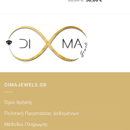
price
τρέχουσα
was:
τιμή
60,00 €.
είναι:
50,00 €.
DIMAJEWELS.GR
Όροι Χρήσης
Πολιτική Προστασίας Δεδομένων
Μέθοδοι Πληρωμής