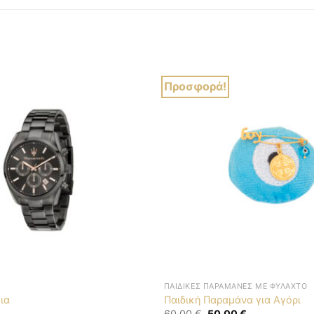
Προσφορά!
ΠΑΙΔΙΚΈΣ ΠΑΡΑΜΆΝΕΣ ΜΕ ΦΥΛΑΧΤΌ
ια
Παιδική Παραμάνα για Αγόρι
Original
Η
60,00
€
50,00
€