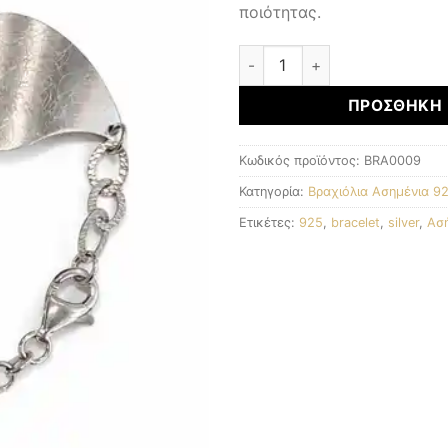
ποιότητας.
Ασημένιο Βραχιόλι 925 ποσ
ΠΡΟΣΘΉΚΗ 
Κωδικός προϊόντος:
BRA0009
Κατηγορία:
Βραχιόλια Ασημένια 9
Ετικέτες:
925
,
bracelet
,
silver
,
Ασή