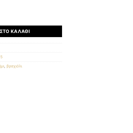
ότητα
ΣΤΟ ΚΑΛΆΘΙ
25
μι
,
βραχιόλι