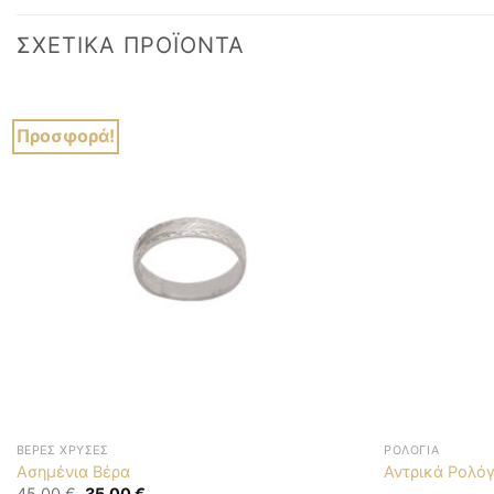
ΣΧΕΤΙΚΆ ΠΡΟΪΌΝΤΑ
Προσφορά!
ΒΈΡΕΣ ΧΡΥΣΈΣ
ΡΟΛΌΓΙΑ
Ασημένια Βέρα
Αντρικά Ρολόγ
Original
Η
45,00
€
35,00
€