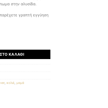
πωμα στην αλυσίδα.
 παρέχετε γραπτή εγγύηση
τα
ΣΤΟ ΚΑΛΆΘΙ
lver
,
κολιέ
,
μαμά