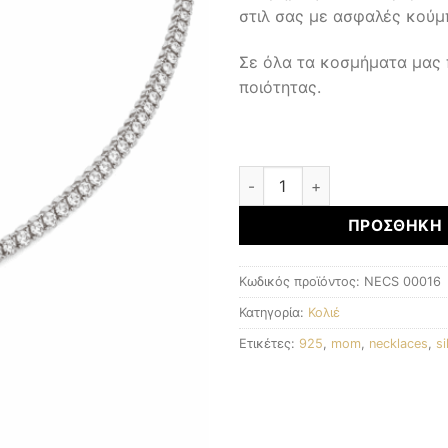
στιλ σας με ασφαλές κούμ
Σε όλα τα κοσμήματα μας
ποιότητας.
Ασημένιο Κολιέ 925 ποσότη
ΠΡΟΣΘΉΚΗ 
Κωδικός προϊόντος:
NECS 00016
Κατηγορία:
Κολιέ
Ετικέτες:
925
,
mom
,
necklaces
,
si