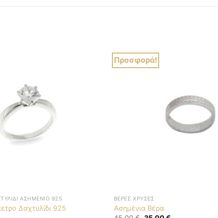
Προσφορά!
ΤΥΛΊΔΙ ΑΣΗΜΈΝΙΟ 925
ΒΈΡΕΣ ΧΡΥΣΈΣ
ετρο Δαχτυλίδι 925
Ασημένια Βέρα
Original
Η
45,00
€
35,00
€