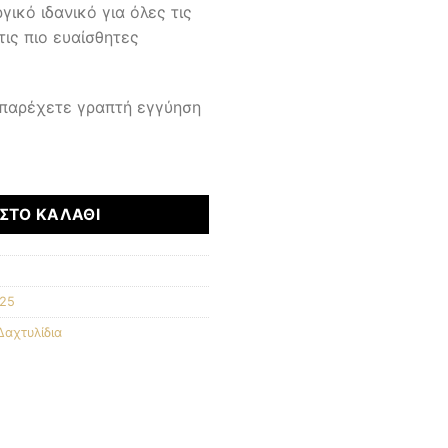
ικό ιδανικό για όλες τις
τις πιο ευαίσθητες
 παρέχετε γραπτή εγγύηση
ΣΤΟ ΚΑΛΆΘΙ
925
Δαχτυλίδια