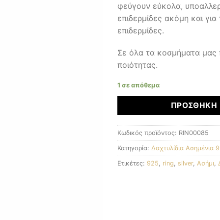
φεύγουν εύκολα, υποαλλεργ
επιδερμίδες ακόμη και για 
επιδερμίδες.
Σε όλα τα κοσμήματα μας
ποιότητας.
1 σε απόθεμα
ΠΡΟΣΘΉΚΗ 
Κωδικός προϊόντος:
RIN00085
Κατηγορία:
Δαχτυλίδια Ασημένια 
Ετικέτες:
925
,
ring
,
silver
,
Ασήμι
,