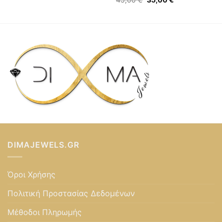
price
τρέχουσα
was:
τιμή
45,00 €.
είναι:
35,00 €.
DIMAJEWELS.GR
Όροι Χρήσης
Πολιτική Προστασίας Δεδομένων
Μέθοδοι Πληρωμής