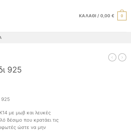
ΚΑΛΆΘΙ /
0,00
€
0
Α
δι 925
ο 925
Κ14 με μωβ και λευκές
λό δέσιμο που κρατάει τις
αρφωτές ώστε να μην