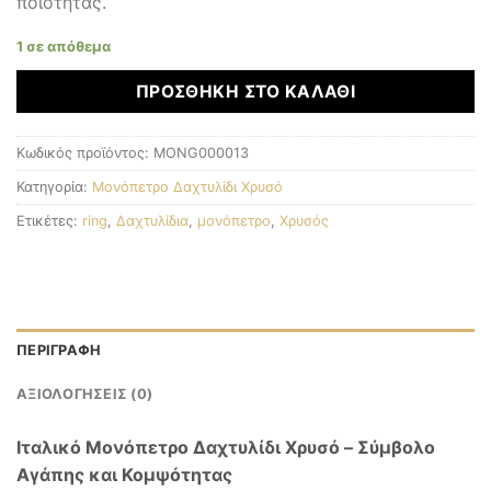
ποιότητας.
1 σε απόθεμα
ΠΡΟΣΘΉΚΗ ΣΤΟ ΚΑΛΆΘΙ
Κωδικός προϊόντος:
MONG000013
Κατηγορία:
Μονόπετρο Δαχτυλίδι Χρυσό
Ετικέτες:
ring
,
Δαχτυλίδια
,
μονόπετρο
,
Χρυσός
ΠΕΡΙΓΡΑΦΉ
ΑΞΙΟΛΟΓΉΣΕΙΣ (0)
Ιταλικό Μονόπετρο Δαχτυλίδι Χρυσό – Σύμβολο
Αγάπης και Κομψότητας