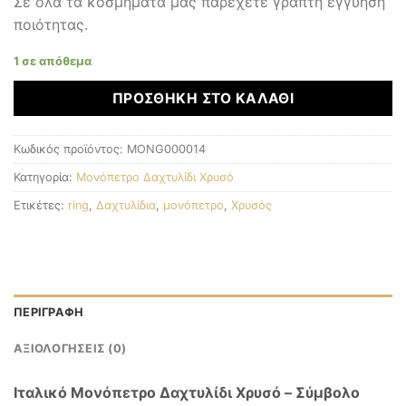
Σε όλα τα κοσμήματα μας παρέχετε γραπτή εγγύηση
ποιότητας.
1 σε απόθεμα
ΠΡΟΣΘΉΚΗ ΣΤΟ ΚΑΛΆΘΙ
Κωδικός προϊόντος:
MONG000014
Κατηγορία:
Μονόπετρο Δαχτυλίδι Χρυσό
Ετικέτες:
ring
,
Δαχτυλίδια
,
μονόπετρο
,
Χρυσός
ΠΕΡΙΓΡΑΦΉ
ΑΞΙΟΛΟΓΉΣΕΙΣ (0)
Ιταλικό Μονόπετρο Δαχτυλίδι Χρυσό – Σύμβολο