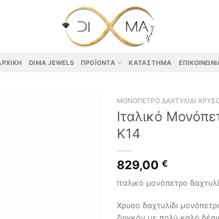
ΑΡΧΙΚΉ
DIMA JEWELS
ΠΡΟΪΌΝΤΑ
ΚΑΤΆΣΤΗΜΑ
ΕΠΙΚΟΙΝΩΝΊ
ΜΟΝΌΠΕΤΡΟ ΔΑΧΤΥΛΊΔΙ ΧΡΥΣ
Ιταλικό Μονόπε
Κ14
829,00
€
Ιταλικό μονόπετρο δαχτυλί
Χρυσο δαχτυλίδι μονόπετρ
ζιργκόν με πολύ καλό δέσι