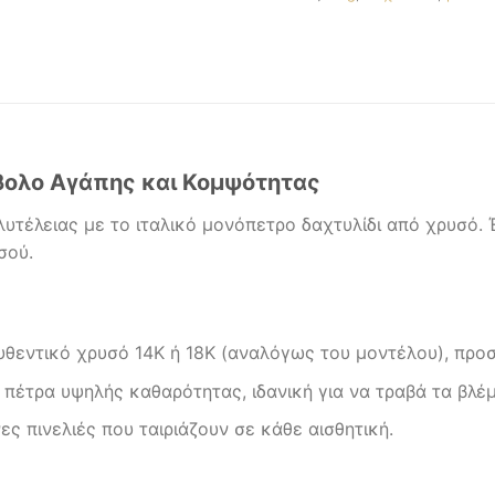
μβολο Αγάπης και Κομψότητας
τέλειας με το ιταλικό μονόπετρο δαχτυλίδι από χρυσό. 
σού.
εντικό χρυσό 14Κ ή 18Κ (αναλόγως του μοντέλου), προσ
πέτρα υψηλής καθαρότητας, ιδανική για να τραβά τα βλέ
ς πινελιές που ταιριάζουν σε κάθε αισθητική.