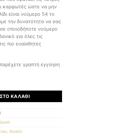
αι καρφωτές ώστε να μην
ίδι είναι νούμερο 54 το
υμε την δυνατότητα να σας
ι σε οποιοδήποτε νούμερο
δανικό για όλες τις
τις πιο ευαίσθητες
 παρέχετε γραπτή εγγύηση
ΣΤΟ ΚΑΛΆΘΙ
8
Χρυσό
ετρο
,
Χρυσός