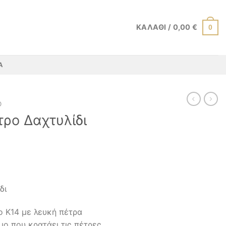
ΚΑΛΆΘΙ /
0,00
€
0
Α
Ό
τρο Δαχτυλίδι
δι
ο Κ14 με λευκή πέτρα
μο που κρατάει τις πέτρες