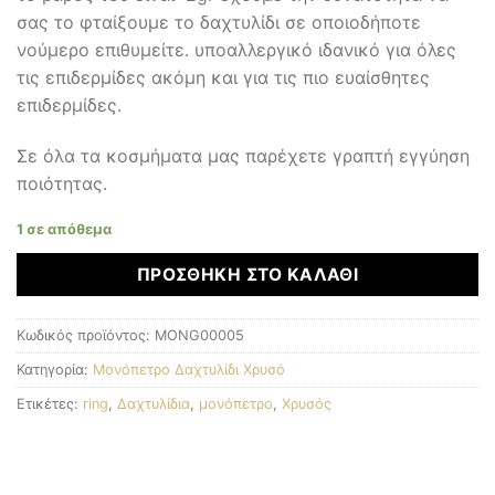
σας το φταίξουμε το δαχτυλίδι σε οποιοδήποτε
νούμερο επιθυμείτε. υποαλλεργικό ιδανικό για όλες
τις επιδερμίδες ακόμη και για τις πιο ευαίσθητες
επιδερμίδες.
Σε όλα τα κοσμήματα μας παρέχετε γραπτή εγγύηση
ποιότητας.
1 σε απόθεμα
ΠΡΟΣΘΉΚΗ ΣΤΟ ΚΑΛΆΘΙ
Κωδικός προϊόντος:
MONG00005
Κατηγορία:
Μονόπετρο Δαχτυλίδι Χρυσό
Ετικέτες:
ring
,
Δαχτυλίδια
,
μονόπετρο
,
Χρυσός