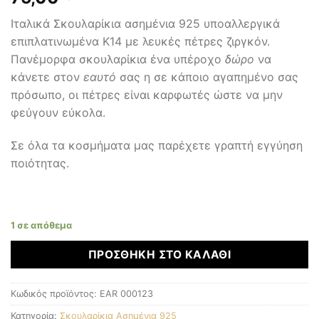
Ιταλικά Σκουλαρίκια ασημένια 925 υποαλλεργικά
επιπλατινωμένα Κ14 με λευκές πέτρες ζιργκόν.
Πανέμορφα σκουλαρίκια ένα υπέροχο
δώρο
να
κάνετε στον
εαυτό
σας η σε κάποιο αγαπημένο σας
πρόσωπο, οι πέτρες είναι καρφωτές ώστε να μην
φεύγουν εύκολα.
Σε όλα τα κοσμήματα μας παρέχετε γραπτή εγγύηση
ποιότητας.
1 σε απόθεμα
ΠΡΟΣΘΉΚΗ ΣΤΟ ΚΑΛΆΘΙ
Κωδικός προϊόντος:
EAR 000123
Κατηγορία:
Σκουλαρίκια Ασημένια 925