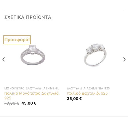
ΣΧΕΤΙΚΆ ΠΡΟΪΌΝΤΑ
Προσφορά!
ΜΟΝΌΠΕΤΡΟ ΔΑΧΤΥΛΊΔΙ ΑΣΗΜΈΝΙΟ 925
ΔΑΧΤΥΛΊΔΙΑ ΑΣΗΜΈΝΙΑ 925
Ιταλικό Μονόπετρο Δαχτυλίδι
Ιταλικό Δαχτυλίδι 925
925
35,00
€
Original
Η
70,00
€
45,00
€
price
τρέχουσα
was:
τιμή
70,00 €.
είναι:
45,00 €.