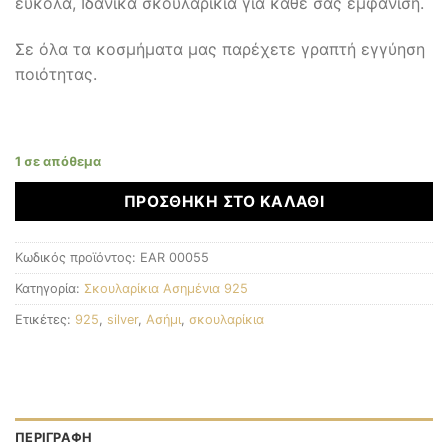
εύκολα, Ιδανικά σκουλαρίκια για κάθε σας εμφάνιση.
Σε όλα τα κοσμήματα μας παρέχετε γραπτή εγγύηση
ποιότητας.
1 σε απόθεμα
ΠΡΟΣΘΉΚΗ ΣΤΟ ΚΑΛΆΘΙ
Κωδικός προϊόντος:
EAR 00055
Κατηγορία:
Σκουλαρίκια Ασημένια 925
Ετικέτες:
925
,
silver
,
Ασήμι
,
σκουλαρίκια
ΠΕΡΙΓΡΑΦΉ