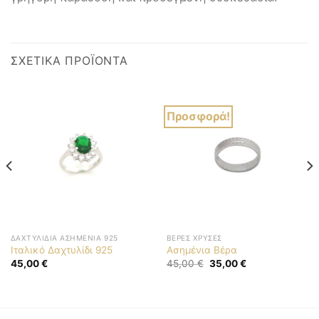
ΣΧΕΤΙΚΆ ΠΡΟΪΌΝΤΑ
Προσφορά!
ΔΑΧΤΥΛΊΔΙΑ ΑΣΗΜΈΝΙΑ 925
ΒΈΡΕΣ ΧΡΥΣΈΣ
Ιταλικό Δαχτυλίδι 925
Ασημένια Βέρα
Original
Η
45,00
€
45,00
€
35,00
€
price
τρέχουσα
was:
τιμή
45,00 €.
είναι:
35,00 €.