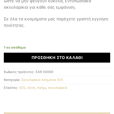
ώστε να μην φεύγουν εύκολα, Εντυπωσιακά
σκουλαρίκια για κάθε σας εμφάνιση.
Σε όλα τα κοσμήματα μας παρέχετε γραπτή εγγύηση
ποιότητας.
1 σε απόθεμα
ΠΡΟΣΘΉΚΗ ΣΤΟ ΚΑΛΆΘΙ
Κωδικός προϊόντος:
EAR 00069
Κατηγορία:
Σκουλαρίκια Ασημένια 925
Ετικέτες:
925
,
silver
,
Ασήμι
,
σκουλαρίκια