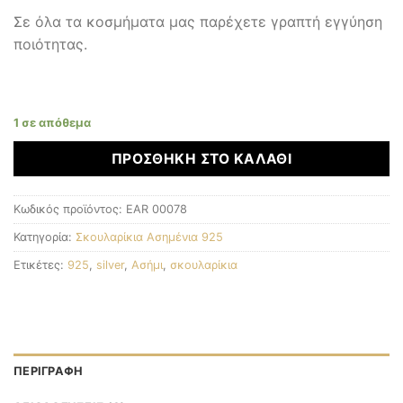
Σε όλα τα κοσμήματα μας παρέχετε γραπτή εγγύηση
ποιότητας.
1 σε απόθεμα
ΠΡΟΣΘΉΚΗ ΣΤΟ ΚΑΛΆΘΙ
Κωδικός προϊόντος:
EAR 00078
Κατηγορία:
Σκουλαρίκια Ασημένια 925
Ετικέτες:
925
,
silver
,
Ασήμι
,
σκουλαρίκια
ΠΕΡΙΓΡΑΦΉ