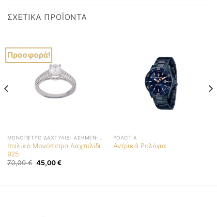
ΣΧΕΤΙΚΆ ΠΡΟΪΌΝΤΑ
Προσφορά!
ΜΟΝΌΠΕΤΡΟ ΔΑΧΤΥΛΊΔΙ ΑΣΗΜΈΝΙΟ 925
ΡΟΛΌΓΙΑ
Ιταλικό Μονόπετρο Δαχτυλίδι
Αντρικά Ρολόγια
925
Original
Η
70,00
€
45,00
€
price
τρέχουσα
was:
τιμή
70,00 €.
είναι:
45,00 €.