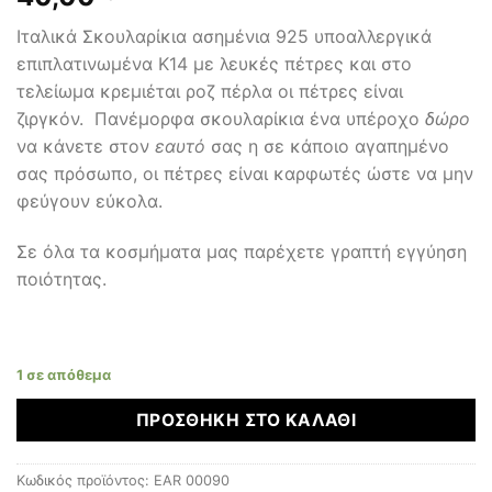
Ιταλικά Σκουλαρίκια ασημένια 925 υποαλλεργικά
επιπλατινωμένα Κ14 με λευκές πέτρες και στο
τελείωμα κρεμιέται ροζ πέρλα οι πέτρες είναι
ζιργκόν. Πανέμορφα σκουλαρίκια ένα υπέροχο
δώρο
να κάνετε στον
εαυτό
σας η σε κάποιο αγαπημένο
σας πρόσωπο, οι πέτρες είναι καρφωτές ώστε να μην
φεύγουν εύκολα.
Σε όλα τα κοσμήματα μας παρέχετε γραπτή εγγύηση
ποιότητας.
1 σε απόθεμα
ΠΡΟΣΘΉΚΗ ΣΤΟ ΚΑΛΆΘΙ
Κωδικός προϊόντος:
EAR 00090