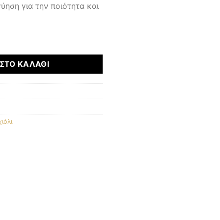
ύηση για την ποιότητα και
τα
ΣΤΟ ΚΑΛΆΘΙ
2
ιόλι