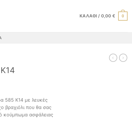
ΚΑΛΆΘΙ /
0,00
€
0
Α
 Κ14
δα 585 K14 με λευκές
ο βραχιόλι που θα σας
λό κούμπωμα ασφάλειας