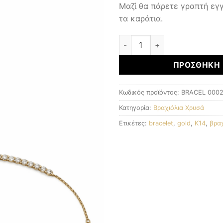
Μαζί θα πάρετε γραπτή εγγ
τα καράτια.
Χρυσό Βραχιόλι Κ14 ποσότη
ΠΡΟΣΘΉΚΗ 
Κωδικός προϊόντος:
BRACEL 000
Κατηγορία:
Βραχιόλια Χρυσά
Ετικέτες:
bracelet
,
gold
,
K14
,
βραχ