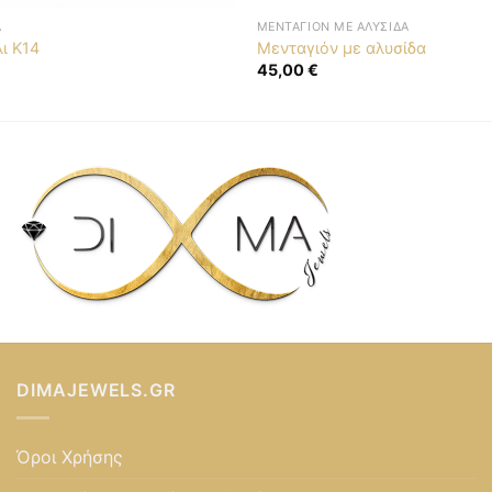
Ά
ΜΕΝΤΑΓΙΌΝ ΜΕ ΑΛΥΣΊΔΑ
ι Κ14
Μενταγιόν με αλυσίδα
45,00
€
DIMAJEWELS.GR
Όροι Χρήσης