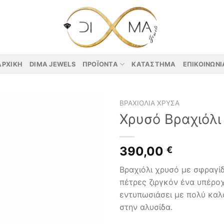
ΑΡΧΙΚΉ
DIMA JEWELS
ΠΡΟΪΌΝΤΑ
ΚΑΤΆΣΤΗΜΑ
ΕΠΙΚΟΙΝΩΝΊ
ΒΡΑΧΙΌΛΙΑ ΧΡΥΣΆ
Χρυσό Βραχιόλι
390,00
€
Βραχιόλι χρυσό με σφραγί
πέτρες ζιργκόν ένα υπέροχ
εντυπωσιάσει με πολύ κα
στην αλυσίδα.