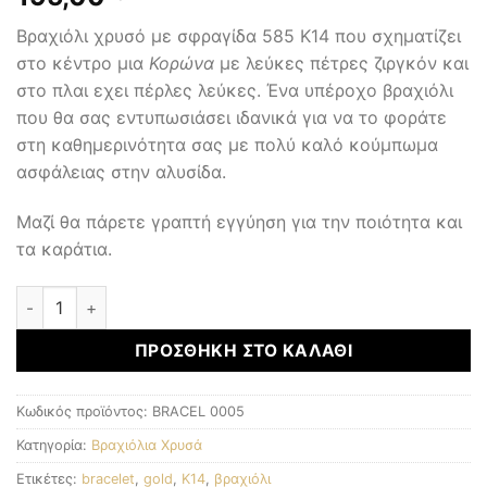
Βραχιόλι χρυσό με σφραγίδα 585 K14 που σχηματίζει
στο κέντρο μια
Κορώνα
με λεύκες πέτρες ζιργκόν και
στο πλαι εχει πέρλες λεύκες. Ένα υπέροχο βραχιόλι
που θα σας εντυπωσιάσει ιδανικά για να το φοράτε
στη καθημερινότητα σας με πολύ καλό κούμπωμα
ασφάλειας στην αλυσίδα.
Μαζί θα πάρετε γραπτή εγγύηση για την ποιότητα και
τα καράτια.
Χρυσό Βραχιόλι Κ14 ποσότητα
ΠΡΟΣΘΉΚΗ ΣΤΟ ΚΑΛΆΘΙ
Κωδικός προϊόντος:
BRACEL 0005
Κατηγορία:
Βραχιόλια Χρυσά
Ετικέτες:
bracelet
,
gold
,
K14
,
βραχιόλι