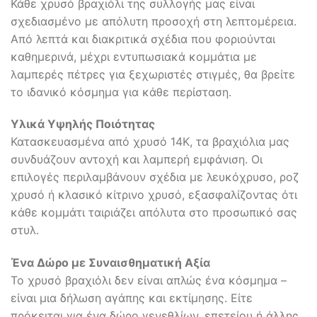
Κάθε χρυσό βραχιόλι της συλλογής μας είναι
σχεδιασμένο με απόλυτη προσοχή στη λεπτομέρεια.
Από λεπτά και διακριτικά σχέδια που φοριούνται
καθημερινά, μέχρι εντυπωσιακά κομμάτια με
λαμπερές πέτρες για ξεχωριστές στιγμές, θα βρείτε
το ιδανικό κόσμημα για κάθε περίσταση.
Υλικά Υψηλής Ποιότητας
Κατασκευασμένα από χρυσό 14Κ, τα βραχιόλια μας
συνδυάζουν αντοχή και λαμπερή εμφάνιση. Οι
επιλογές περιλαμβάνουν σχέδια με λευκόχρυσο, ροζ
χρυσό ή κλασικό κίτρινο χρυσό, εξασφαλίζοντας ότι
κάθε κομμάτι ταιριάζει απόλυτα στο προσωπικό σας
στυλ.
Ένα Δώρο με Συναισθηματική Αξία
Το χρυσό βραχιόλι δεν είναι απλώς ένα κόσμημα –
είναι μια δήλωση αγάπης και εκτίμησης. Είτε
πρόκειται για ένα δώρο γενεθλίων, επετείου ή άλλης