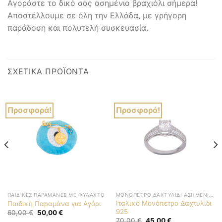
Αγοράστε το δικό σας ασημένιο βραχιόλι σήμερα!
Αποστέλλουμε σε όλη την Ελλάδα, με γρήγορη
παράδοση και πολυτελή συσκευασία.
ΣΧΕΤΙΚΆ ΠΡΟΪΌΝΤΑ
Προσφορά!
Προσφορά!
ΠΑΙΔΙΚΈΣ ΠΑΡΑΜΆΝΕΣ ΜΕ ΦΥΛΑΧΤΌ
ΜΟΝΌΠΕΤΡΟ ΔΑΧΤΥΛΊΔΙ ΑΣΗΜΈΝΙΟ 925
Ιταλικό Μονόπετρο Δαχτυλίδι
Παιδική Παραμάνα για Αγόρι
925
Original
Η
60,00
€
50,00
€
price
τρέχουσα
Original
Η
70,00
€
45,00
€