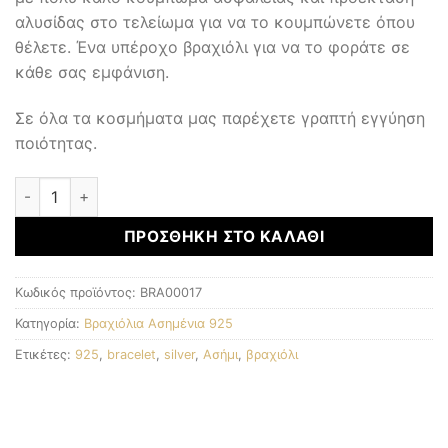
αλυσίδας στο τελείωμα για να το κουμπώνετε όπου
θέλετε. Ένα υπέροχο βραχιόλι για να το φοράτε σε
κάθε σας εμφάνιση.
Σε όλα τα κοσμήματα μας παρέχετε γραπτή εγγύηση
ποιότητας.
Ασημένιο Βραχιόλι 925 ποσότητα
ΠΡΟΣΘΉΚΗ ΣΤΟ ΚΑΛΆΘΙ
Κωδικός προϊόντος:
BRA00017
Κατηγορία:
Βραχιόλια Ασημένια 925
Ετικέτες:
925
,
bracelet
,
silver
,
Ασήμι
,
βραχιόλι